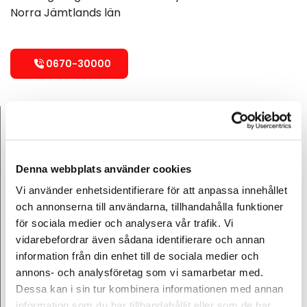
Norra Jämtlands län
0670-30000
Jour dygnet runt, året runt!
Måndag
Dygnet runt
Tisdag
Dygnet runt
Denna webbplats använder cookies
Onsdag
Dygnet runt
Vi använder enhetsidentifierare för att anpassa innehållet
och annonserna till användarna, tillhandahålla funktioner
Torsdag
Dygnet runt
för sociala medier och analysera vår trafik. Vi
Fredag
Dygnet runt
vidarebefordrar även sådana identifierare och annan
information från din enhet till de sociala medier och
Lördag
Dygnet runt
annons- och analysföretag som vi samarbetar med.
Söndag
Dygnet runt
Dessa kan i sin tur kombinera informationen med annan
information som du har tillhandahållit eller som de har