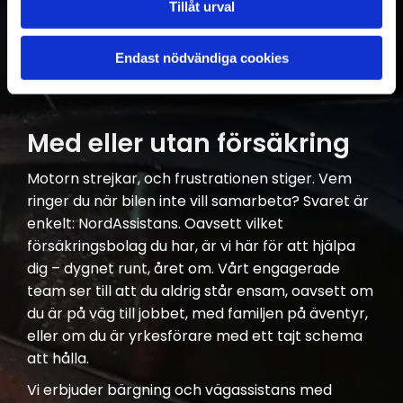
snabbt när du behöver hjälp på plats,
Tillåt urval
vägassistans och bärgning. #Vi hittar alltid fram
Endast nödvändiga cookies
KONTAKTA OSS
Med eller utan försäkring
Motorn strejkar, och frustrationen stiger. Vem
ringer du när bilen inte vill samarbeta? Svaret är
enkelt: NordAssistans. Oavsett vilket
försäkringsbolag du har, är vi här för att hjälpa
dig – dygnet runt, året om. Vårt engagerade
team ser till att du aldrig står ensam, oavsett om
du är på väg till jobbet, med familjen på äventyr,
eller om du är yrkesförare med ett tajt schema
att hålla.
Vi erbjuder bärgning och vägassistans med