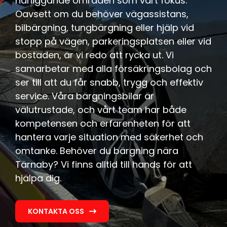
närliggande områden som vårt fokus.
Oavsett om du behöver vägassistans,
bilbärgning, tungbärgning eller hjälp vid
stopp på vägen, parkeringsplatsen eller vid
bostaden, är vi redo att rycka ut. Vi
samarbetar med alla försäkringsbolag och
ser till att du får snabb, trygg och effektiv
service. Våra bärgningsbilar är
välutrustade, och vårt team har både
kompetensen och erfarenheten för att
hantera varje situation med säkerhet och
omtanke. Behöver du bärgning nära
Tärnaby? Vi finns alltid till hands för att
hjälpa dig.
KONTAKTA OSS