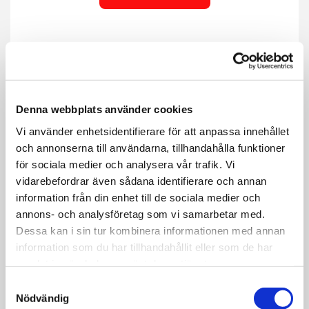
Denna webbplats använder cookies
Vi använder enhetsidentifierare för att anpassa innehållet
och annonserna till användarna, tillhandahålla funktioner
för sociala medier och analysera vår trafik. Vi
vidarebefordrar även sådana identifierare och annan
information från din enhet till de sociala medier och
annons- och analysföretag som vi samarbetar med.
Bärgare & Assistans
Dessa kan i sin tur kombinera informationen med annan
information som du har tillhandahållit eller som de har
Behöver du snabb och trygg hjälp med
samlat in när du har använt deras tjänster.
bärgning eller assistans? Tveka inte att höra
Samtyckesval
av dig till oss. Dygnet runt står vi redo att
Nödvändig