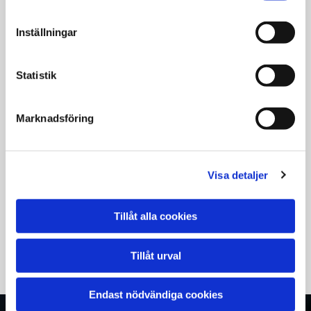
assistera via telefon på
0670 - 30 000
eller
genom vår larmcentral där du enkelt kan
Inställningar
fylla i vårt formulär. Ange ditt
telefonnummer, registreringsnummer,
position samt information om ditt
Statistik
försäkringsbolag och din försäkrings
omfattning, så tar vi hand om resten. Med
Marknadsföring
oss får du hjälp precis när du behöver det – vi
finns här för dig och ditt fordon, alla veckans
dagar.
Visa detaljer
KONTAKTA OSS
Tillåt alla cookies
Tillåt urval
Endast nödvändiga cookies