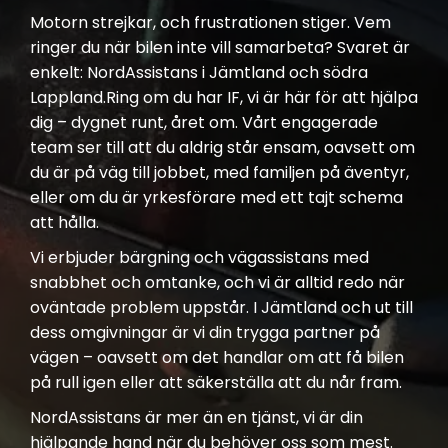
Motorn strejkar, och frustrationen stiger. Vem
ringer du när bilen inte vill samarbeta? Svaret är
enkelt: NordAssistans i Jämtland och södra
Lappland.Ring om du har IF, vi är här för att hjälpa
dig – dygnet runt, året om. Vårt engagerade
team ser till att du aldrig står ensam, oavsett om
du är på väg till jobbet, med familjen på äventyr,
eller om du är yrkesförare med ett tajt schema
att hålla.
Vi erbjuder bärgning och vägassistans med
snabbhet och omtanke, och vi är alltid redo när
oväntade problem uppstår. I Jämtland och ut till
dess omgivningar är vi din trygga partner på
vägen – oavsett om det handlar om att få bilen
på rull igen eller att säkerställa att du når fram.
NordAssistans är mer än en tjänst, vi är din
hjälpande hand när du behöver oss som mest.