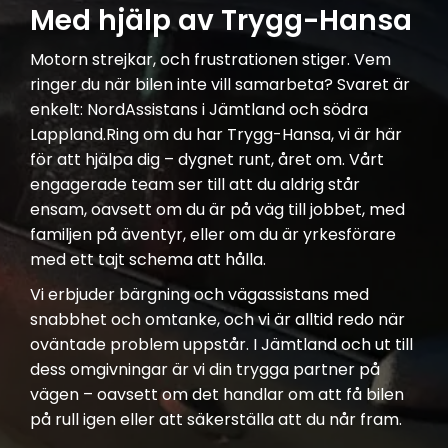
Med hjälp av Trygg-Hansa
Motorn strejkar, och frustrationen stiger. Vem
ringer du när bilen inte vill samarbeta? Svaret är
enkelt: NordAssistans i Jämtland och södra
Lappland.Ring om du har Trygg-Hansa, vi är här
för att hjälpa dig – dygnet runt, året om. Vårt
engagerade team ser till att du aldrig står
ensam, oavsett om du är på väg till jobbet, med
familjen på äventyr, eller om du är yrkesförare
med ett tajt schema att hålla.
Vi erbjuder bärgning och vägassistans med
snabbhet och omtanke, och vi är alltid redo när
oväntade problem uppstår. I Jämtland och ut till
dess omgivningar är vi din trygga partner på
vägen – oavsett om det handlar om att få bilen
på rull igen eller att säkerställa att du når fram.