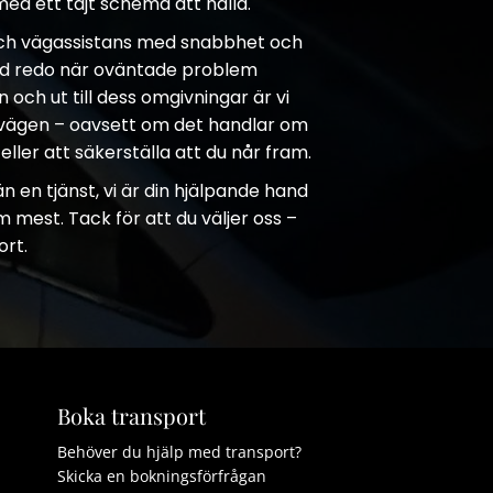
ed ett tajt schema att hålla.
och vägassistans med snabbhet och
tid redo när oväntade problem
och ut till dess omgivningar är vi
 vägen – oavsett om det handlar om
n eller att säkerställa att du når fram.
 en tjänst, vi är din hjälpande hand
 mest. Tack för att du väljer oss –
ort.
Boka transport
Behöver du hjälp med transport?
Skicka en bokningsförfrågan