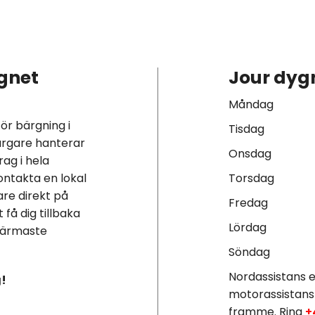
gnet
Jour dygn
Måndag
för bärgning i
Tisdag
ärgare hanterar
Onsdag
ag i hela
ntakta en lokal
Torsdag
are direkt på
Fredag
 få dig tillbaka
Lördag
 närmaste
Söndag
Nordassistans e
g!
motorassistans
framme. Ring
+