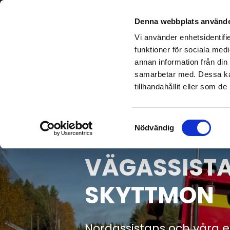
Denna webbplats använde
Vi använder enhetsidentifie
funktioner för sociala medi
annan information från din
samarbetar med. Dessa kan
tillhandahållit eller som d
Samtyckesval
Nödvändig
VÄGASSISTA
SKYTTMON
Nordassistans och våra er