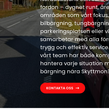
fordon – dygnet runt, å
områden som vårt fokus.
bilbärgning, tungbärgning
parkeringsplatsen eller vi
samarbetar med alla försä
trygg och effektiv servic
vårt team har både komp
hantera varje situation
bärgning nära Skyttmon? Vi
KONTAKTA OSS