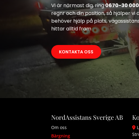
Vi är närmast dig, ring
0670-30 000
regnr och din position, så hjälper vi
behöver hjälp på plats, vägassistan
hittar alltid fram
KONTAKTA OSS
NordAssistans Sverige AB
Ko
Om oss
L

St
Bärgning