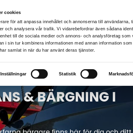
Vägassistans
Bärgning
Bärga bil t
r cookies
rare för att anpassa innehållet och annonserna till användarna, t
er och analysera vår trafik. Vi vidarebefordrar även sådana ident
 enhet till de sociala medier och annons- och analysföretag som 
 i sin tur kombinera informationen med annan information som
e har samlat in när du har använt deras tjänster.
Inställningar
Statistik
Marknadsfö
NS & BÄRGNING I
farna bärgare finns här för dig och ditt