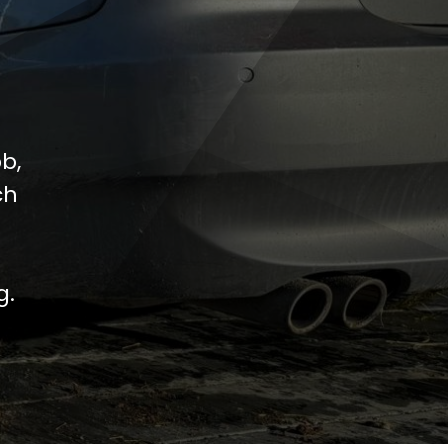
b,
ch
g.