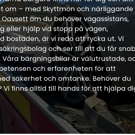
ret om – med Skyttmon och närliggande
 Oavsett om du behöver vägassistans,
 eller hjälp vid stopp på vägen,
d bostaden, är vi redo att rycka ut. Vi
kringsbolag och ser till att du får snab
e. Våra bärgningsbilar är välutrustade, o
etensen och erfarenheten för att
 med säkerhet och omtanke. Behöver du
 finns alltid till hands för att hjälpa di