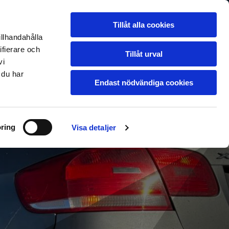
ill verkstad
Om oss
KONTAKTA OSS
Ledigt jobb
Blogg
Tillåt alla cookies
illhandahålla
ifierare och
Tillåt urval
vi
 du har
Endast nödvändiga cookies
ring
Visa detaljer