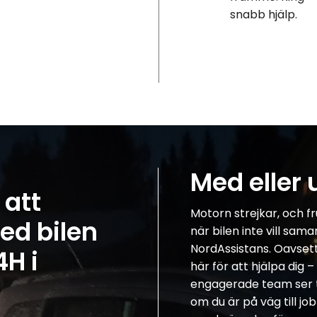
snabb hjälp.
Med eller 
 att
Motorn strejkar, och fr
ed bilen
när bilen inte vill sam
NordAssistans. Oavsett 
4H i
här för att hjälpa dig 
engagerade team ser ti
om du är på väg till jo