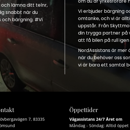
om du är yrkesförare m
och lämna ditt telnr,
Vi erbjuder bärgning 
 dig snabbt när du
omtanke, och vi är all
s och bärgning. #Vi
uppstår. Från Skyttmon 
din trygga partner på
att få bilen på rull ige
NordAssistans är mer än
när du behöver oss som
vi är bara ett samtal b
ntakt
Öppettider
övbergavägen 7, 83335
Vägassistans 24/7 Året om
römsund
Måndag - Söndag: Alltid öppet