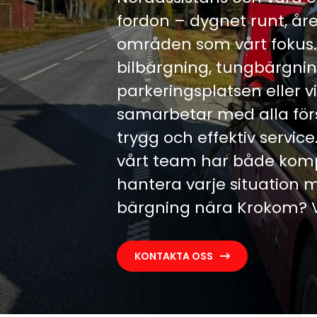
fordon – dygnet runt, å
områden som vårt fokus.
bilbärgning, tungbärgning
parkeringsplatsen eller vi
samarbetar med alla försä
trygg och effektiv servic
vårt team har både komp
hantera varje situation
bärgning nära Krokom? Vi f
KONTAKTA OSS