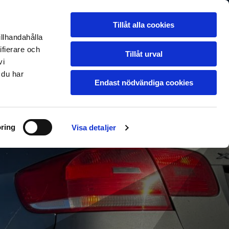
ill verkstad
Om oss
KONTAKTA OSS
Ledigt jobb
Blogg
Tillåt alla cookies
illhandahålla
ifierare och
Tillåt urval
vi
 du har
Endast nödvändiga cookies
ring
Visa detaljer