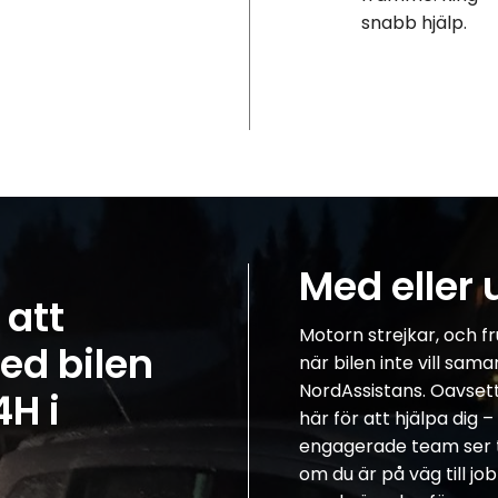
snabb hjälp.
Med eller 
 att
Motorn strejkar, och fr
ed bilen
när bilen inte vill sam
NordAssistans. Oavsett 
4H i
här för att hjälpa dig 
engagerade team ser ti
om du är på väg till jo