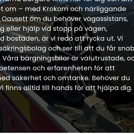
ret om – med Krokom och närliggande
 Oavsett om du behöver vägassistans,
 eller hjälp vid stopp på vägen,
d bostaden, är vi redo att rycka ut. Vi
kringsbolag och ser till att du får snab
e. Våra bärgningsbilar är välutrustade, o
etensen och erfarenheten för att
 med säkerhet och omtanke. Behöver du
inns alltid till hands för att hjälpa dig.