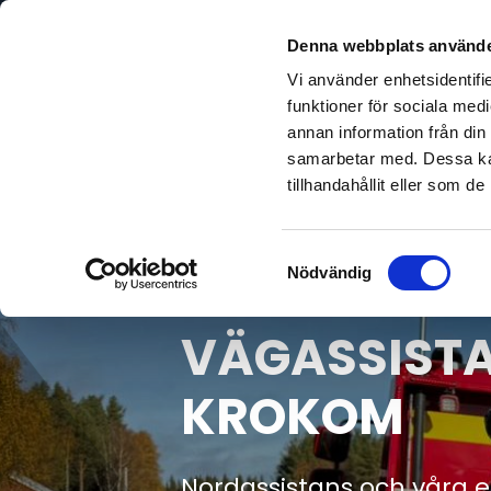
Denna webbplats använde
Vi använder enhetsidentifie
funktioner för sociala medi
annan information från din
samarbetar med. Dessa kan
tillhandahållit eller som d
Samtyckesval
Nödvändig
VÄGASSISTA
KROKOM
Nordassistans och våra er