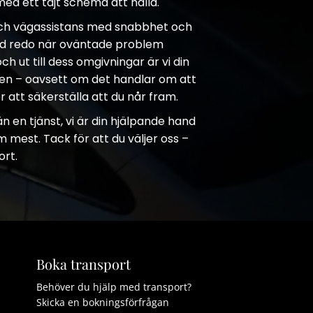
ed ett tajt schema att hålla.
och vägassistans med snabbhet och
tid redo när oväntade problem
 ut till dess omgivningar är vi din
en – oavsett om det handlar om att
ler att säkerställa att du når fram.
 en tjänst, vi är din hjälpande hand
 mest. Tack för att du väljer oss –
ort.
Boka transport
Behöver du hjälp med transport?
Skicka en bokningsförfrågan