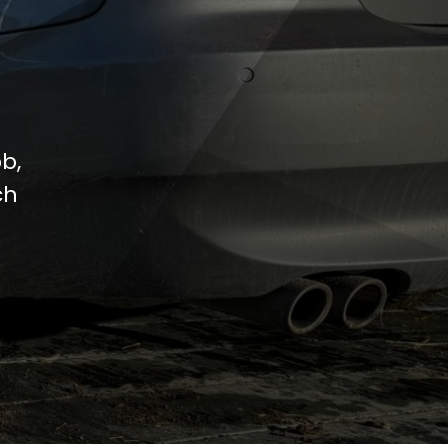
b,
ch