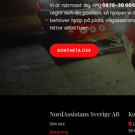
Vi är närmast dig, ring
0670-30 000
regnr och din position, så hjälper vi
behöver hjälp på plats, vägassistan
hittar alltid fram
KONTAKTA OSS
NordAssistans Sverige AB
Ko
Om oss
L

St
Bärgning