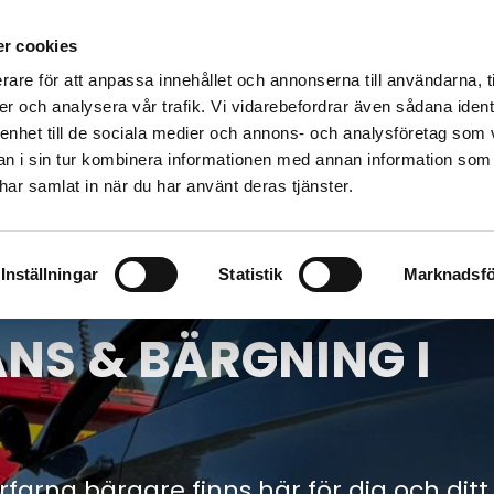
Vägassistans
Bärgning
Bärga bil t
r cookies
rare för att anpassa innehållet och annonserna till användarna, t
er och analysera vår trafik. Vi vidarebefordrar även sådana ident
 enhet till de sociala medier och annons- och analysföretag som 
 i sin tur kombinera informationen med annan information som
e har samlat in när du har använt deras tjänster.
Inställningar
Statistik
Marknadsfö
NS & BÄRGNING I
farna bärgare finns här för dig och ditt