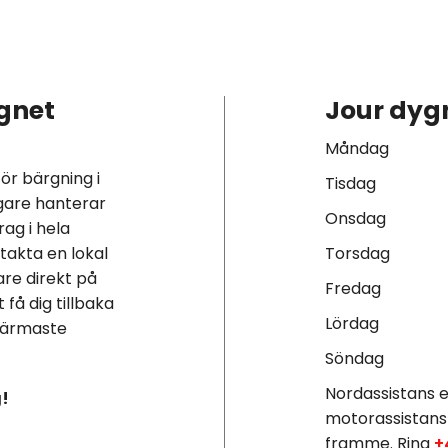
gnet
Jour dygn
Måndag
för bärgning i
Tisdag
gare hanterar
Onsdag
ag i hela
akta en lokal
Torsdag
are direkt på
Fredag
 få dig tillbaka
Lördag
 närmaste
Söndag
Nordassistans e
g!
motorassistans
framme. Ring
+