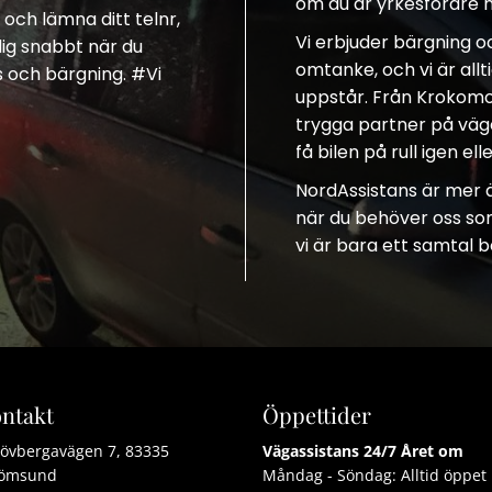
om du är yrkesförare m
och lämna ditt telnr,
Vi erbjuder bärgning 
 dig snabbt när du
omtanke, och vi är all
s och bärgning. #Vi
uppstår. Från Krokomoch
trygga partner på väg
få bilen på rull igen el
NordAssistans är mer än
när du behöver oss som
vi är bara ett samtal b
ntakt
Öppettider
övbergavägen 7, 83335
Vägassistans 24/7 Året om
römsund
Måndag - Söndag: Alltid öppet