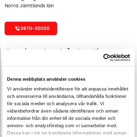
Norra Jämtlands län
0670-30000
Jour dygnet runt, året runt!
Måndag
Dygnet runt
Tisdag
Dygnet runt
Denna webbplats använder cookies
Onsdag
Dygnet runt
Vi använder enhetsidentifierare för att anpassa innehållet
Torsdag
Dygnet runt
och annonserna till användarna, tillhandahålla funktioner
för sociala medier och analysera vår trafik. Vi
Fredag
Dygnet runt
vidarebefordrar även sådana identifierare och annan
Lördag
Dygnet runt
information från din enhet till de sociala medier och
annons- och analysföretag som vi samarbetar med.
Söndag
Dygnet runt
Dessa kan i sin tur kombinera informationen med annan