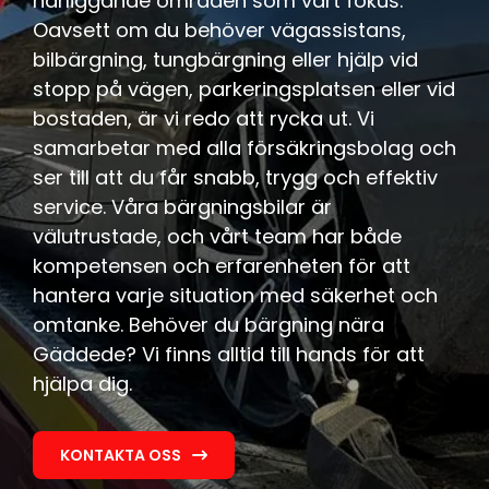
närliggande områden som vårt fokus.
Oavsett om du behöver vägassistans,
bilbärgning, tungbärgning eller hjälp vid
stopp på vägen, parkeringsplatsen eller vid
bostaden, är vi redo att rycka ut. Vi
samarbetar med alla försäkringsbolag och
ser till att du får snabb, trygg och effektiv
service. Våra bärgningsbilar är
välutrustade, och vårt team har både
kompetensen och erfarenheten för att
hantera varje situation med säkerhet och
omtanke. Behöver du bärgning nära
Gäddede? Vi finns alltid till hands för att
hjälpa dig.
KONTAKTA OSS