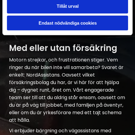
snabbt när du behöver hjälp på plats,
Tillåt urval
vägassistans och bärgning. #Vi hittar alltid fram
Endast nödvändiga cookies
KONTAKTA OSS
Med eller utan försäkring
Motorn strejkar, och frustrationen stiger. Vem
ringer du när bilen inte vill samarbeta? Svaret är
enkelt: NordAssistans. Oavsett vilket
försäkringsbolag du har, är vi här för att hjälpa
dig – dygnet runt, året om. Vårt engagerade
team ser till att du aldrig står ensam, oavsett om
du är på väg till jobbet, med familjen på äventyr,
eller om du är yrkesförare med ett tajt schema
att hålla.
Vi erbjuder bärgning och vägassistans med