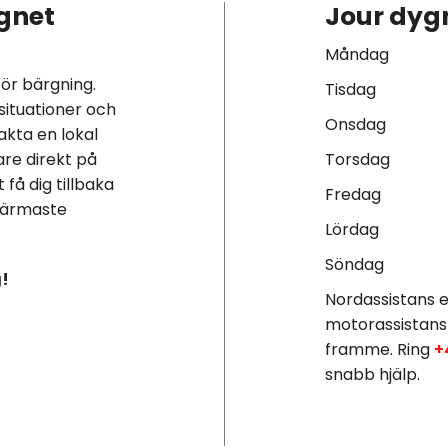
gnet
Jour dygn
Måndag
för bärgning.
Tisdag
situationer och
Onsdag
kta en lokal
are direkt på
Torsdag
 få dig tillbaka
Fredag
 närmaste
Lördag
Söndag
g!
Nordassistans e
motorassistans
framme. Ring
+
snabb hjälp.