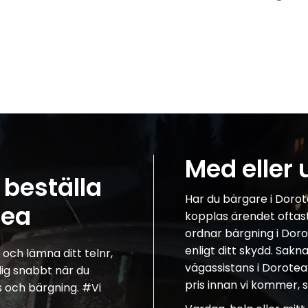
Med eller 
 beställa
Har du bärgare i Dorote
tea
kopplas ärendet oftast 
ordnar bärgning i Dorote
enligt ditt skydd. Sak
och lämna ditt telnr,
vägassistans i Dorotea?
 dig snabbt när du
pris innan vi kommer, s
s och bärgning. #Vi