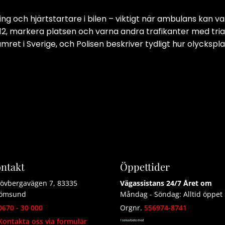
ing och hjärtstartare i bilen – viktigt när ambulans kan va
g 112, markera platsen och varna andra trafikanter med tri
ret i Sverige, och Polisen beskriver tydligt hur olycksp
ntakt
Öppettider
övbergavägen 7, 83335
Vägassistans 24/7 Året om
römsund
Måndag - Söndag: Alltid öppet
0670 - 30 000
Orgnr.
556974-8741
Kontakta oss via formulär