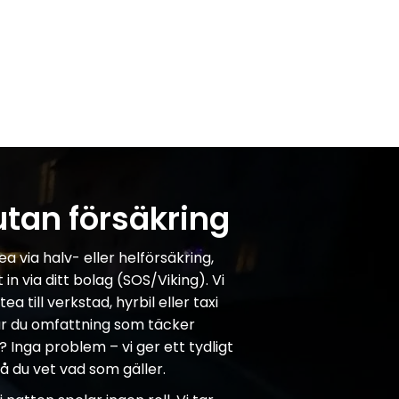
utan försäkring
a via halv- eller helförsäkring,
in via ditt bolag (SOS/Viking). Vi
a till verkstad, hyrbil eller taxi
nar du omfattning som täcker
 Inga problem – vi ger ett tydligt
å du vet vad som gäller.