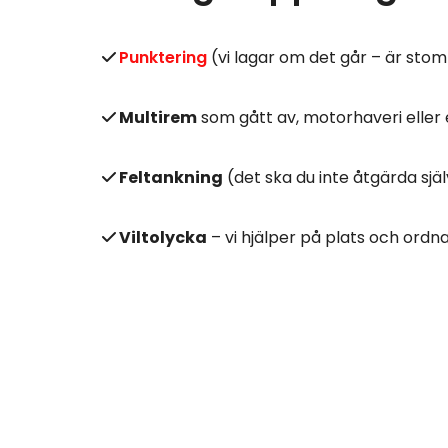
Punktering
(vi lagar om det går – är stomme

Multirem
som gått av, motorhaveri eller e

Feltankning
(det ska du inte åtgärda själ

Viltolycka
– vi hjälper på plats och ordna
