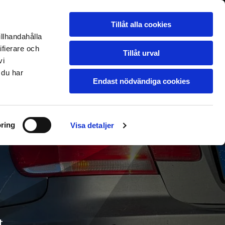
ill verkstad
Om oss
KONTAKTA OSS
Ledigt jobb
Blogg
Tillåt alla cookies
illhandahålla
ifierare och
Tillåt urval
vi
 du har
Endast nödvändiga cookies
ring
Visa detaljer
t