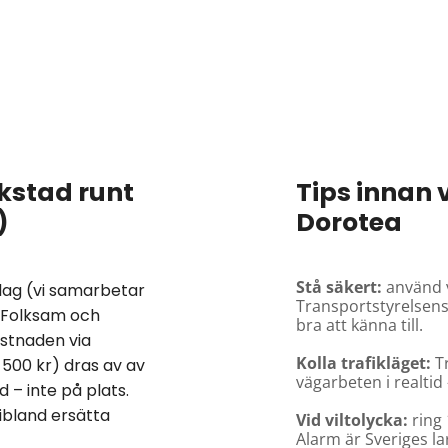
rkstad runt
Tips innan 
)
Dorotea
Stå säkert:
använd v
olag (vi samarbetar
Transportstyrelsen
n Folksam och
bra att känna till.
ostnaden via
Kolla trafikläget:
Tr
 500 kr) dras av av
vägarbeten i realtid 
 – inte på plats.
ibland ersätta
Vid viltolycka:
ring 
Alarm är Sveriges la