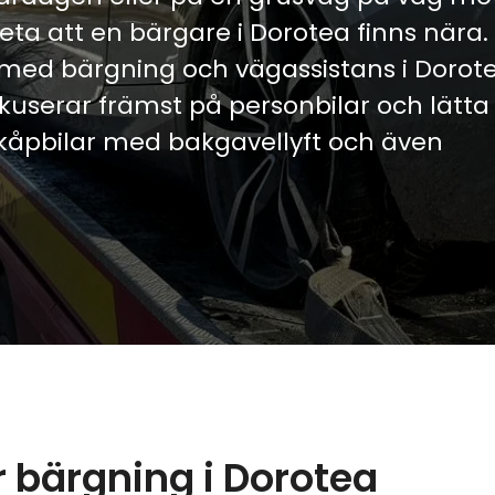
eta att en bärgare i Dorotea finns nära. 
 med bärgning och vägassistans i Dorot
fokuserar främst på personbilar och lätta
, skåpbilar med bakgavellyft och även
 bärgning i Dorotea