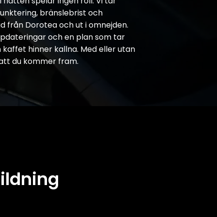
i natten spelar ingen roll. Vi tar
unktering, bränslebrist och
tad från Dorotea och ut i omnejden.
ppdateringar och en plan som tar
kaffet hinner kallna. Med eller utan
ll att du kommer fram.
ildning