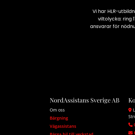
Vi har HLR-utbildn
viltolycka: rin
ansvarar för nödnum
NordAssistans Sverige AB
Ko
Om oss
L

St
Bärgning

Vägassistans

Bärga bil till verkstad