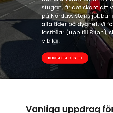
stugan, är det skönt att v
på Nordassistans jobbar
alla tider på dygnet. Vi 
lastbilar (upp till 8 ton)
elbilar.
KONTAKTA OSS
Vanliga uppdrag för