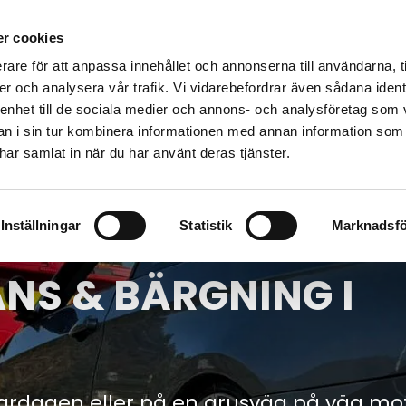
Vägassistans
Bärgning
Bärga bil t
r cookies
rare för att anpassa innehållet och annonserna till användarna, t
er och analysera vår trafik. Vi vidarebefordrar även sådana ident
 enhet till de sociala medier och annons- och analysföretag som 
 i sin tur kombinera informationen med annan information som
e har samlat in när du har använt deras tjänster.
Inställningar
Statistik
Marknadsfö
NS & BÄRGNING I
 vardagen eller på en grusväg på väg mo