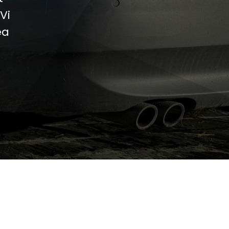
Vi
ea