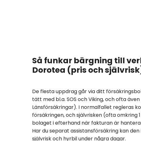
Så funkar bärgning till ve
Dorotea (pris och självrisk
De flesta uppdrag går via ditt försäkringsb
tätt med bl.a. SOS och Viking, och ofta äve
Länsförsäkringar). I normalfallet regleras k
försäkringen, och självrisken (ofta omkring 1
bolaget i efterhand när fakturan är hanterad
Har du separat assistansförsäkring kan den 
självrisk och hyrbil under några dagar.