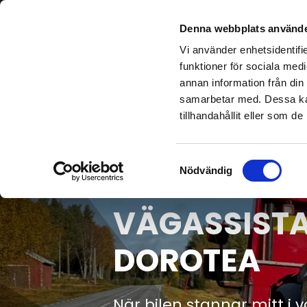
Denna webbplats använde
Vi använder enhetsidentifie
funktioner för sociala medi
annan information från din
samarbetar med. Dessa kan
tillhandahållit eller som d
Samtyckesval
Nödvändig
VÄGASSISTA
DOROTEA
När bilen stannar mitt i