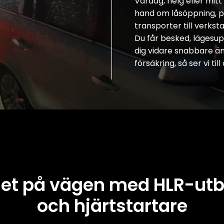
Vardag, helg eller mitt 
hand om låsöppning, p
transporter till verks
Du får besked, lägesu
dig vidare snabbare än 
försäkring, så ser vi ti
et på vägen med HLR-utb
och hjärtstartare